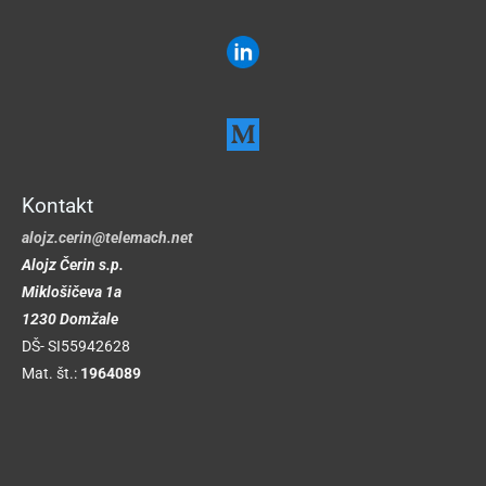
Kontakt
alojz.cerin@telemach.net
Alojz
Čerin
s.p.
Miklošičeva 1a
1230 Domžale
DŠ- SI55942628
Mat. št.:
1964089