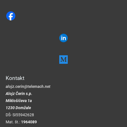
Kontakt
alojz.cerin@telemach.net
Alojz
Čerin
s.p.
Miklošičeva 1a
1230 Domžale
DŠ- SI55942628
Mat. št.:
1964089