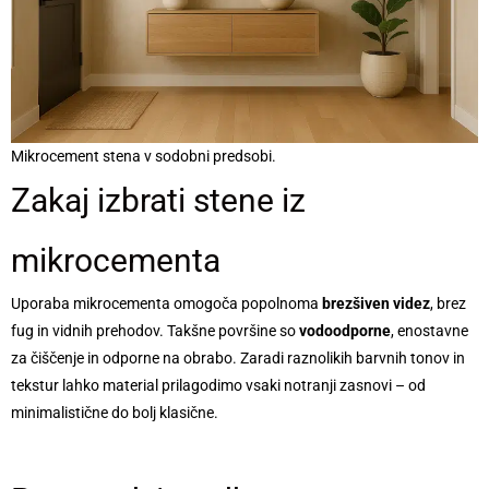
Mikrocement stena v sodobni predsobi.
Zakaj izbrati stene iz
mikrocementa
Uporaba mikrocementa omogoča popolnoma
brezšiven videz
, brez
fug in vidnih prehodov. Takšne površine so
vodoodporne
, enostavne
za čiščenje in odporne na obrabo. Zaradi raznolikih barvnih tonov in
tekstur lahko material prilagodimo vsaki notranji zasnovi – od
minimalistične do bolj klasične.