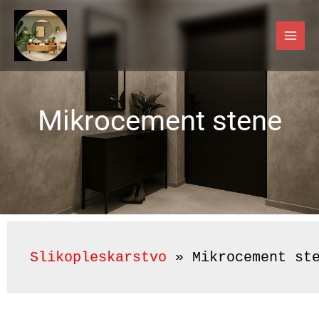
Skip
to
content
Mikrocement stene
Slikopleskarstvo
 » 
Mikrocement st