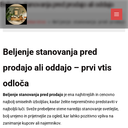
Beljenje stanovanja pred prodajo ali oddajo
Skip
to
content
Slikopleskarstvo
 » 
Beljenje stanovanja pred prodajo
.
Beljenje stanovanja pred
prodajo ali oddajo – prvi vtis
odloča
Beljenje stanovanja pred prodajo
je ena najhitrejših in cenovno
najbolj smiselnih izboljšav, kadar želite nepremičnino predstaviti v
najboljši luči. Sveže prebeljene stene naredijo stanovanje svetlejše,
bolj urejeno in prijetnejše za ogled, kar lahko pozitivno vpliva na
zanimanje kupcev ali najemnikov.