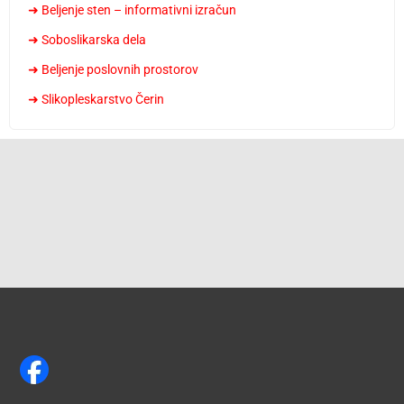
➜ Beljenje sten – informativni izračun
➜ Soboslikarska dela
➜ Beljenje poslovnih prostorov
➜ Slikopleskarstvo Čerin