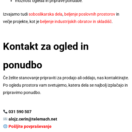
možnost ogleda in priprave ponudbe.
Izvajamo tudi
soboslikarska dela
,
beljenje poslovnih prostorov
in
večje projekte, kot je
beljenje industrijskih obratov in skladišč
.
Kontakt za ogled in
ponudbo
Če želite stanovanje pripraviti za prodajo ali oddajo, nas kontaktirajte.
Po ogledu prostora vam svetujemo, katera dela se najbolj izplačajo in
pripravimo ponudbo.
031 590 507
alojz.cerin@telemach.net
Pošljite povpraševanje