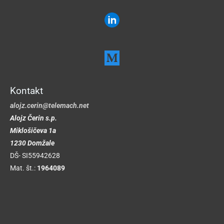
Kontakt
alojz.cerin@telemach.net
Alojz
Čerin
s.p.
Miklošičeva 1a
1230 Domžale
DŠ- SI55942628
Mat. št.:
1964089