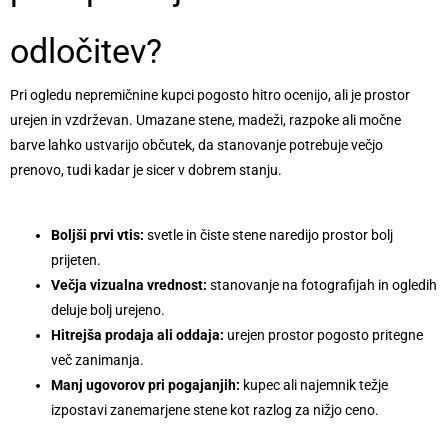
odločitev?
Pri ogledu nepremičnine kupci pogosto hitro ocenijo, ali je prostor
urejen in vzdrževan. Umazane stene, madeži, razpoke ali močne
barve lahko ustvarijo občutek, da stanovanje potrebuje večjo
prenovo, tudi kadar je sicer v dobrem stanju.
Boljši prvi vtis:
svetle in čiste stene naredijo prostor bolj
prijeten.
Večja vizualna vrednost:
stanovanje na fotografijah in ogledih
deluje bolj urejeno.
Hitrejša prodaja ali oddaja:
urejen prostor pogosto pritegne
več zanimanja.
Manj ugovorov pri pogajanjih:
kupec ali najemnik težje
izpostavi zanemarjene stene kot razlog za nižjo ceno.